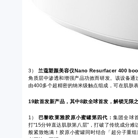
3）
兰蔻塑颜美容仪
Nano Resurfacer 400 boo
角质层中渗透和增强产品功效而研发。该设备通过
由400多个超精密的纳米级触点组成，可在肌肤
19
款首发新产品，其中
8
款全球首发，解锁无限
1）
巴黎欧莱雅胶原小蜜罐第四代：
集团全球
打“15分钟直达肌肤第八层”，打破了传统成分难
般紧致饱满！胶原小蜜罐同时结合「超分子重组