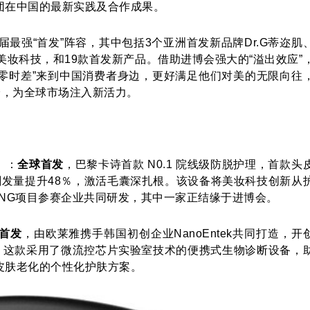
团在中国的最新实践及合作成果。
最强“首发”阵容，其中包括3个亚洲首发新品牌Dr.G蒂迩肌
发美妆科技，和19款首发新产品。借助进博会强大的“溢出效应”
“零时差”来到中国消费者身边，更好满足他们对美的无限向往
验，为全球市场注入新活力。
）
：
全球首发
，巴黎卡诗首款 N0.1 院线级防脱护理，首款头
刻发量提升48％，激活毛囊深扎根。该设备将美妆科技创新从
ANG项目参赛企业共同研发，其中一家正结缘于进博会。
首发
，由欧莱雅携手韩国初创企业NanoEntek共同打造，开
元。这款采用了微流控芯片实验室技术的便携式生物诊断设备，
皮肤老化的个性化护肤方案。