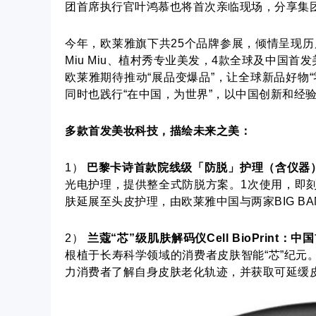
团首席执行官叶鸿慕也将首次亲临现场，分享集
今年，欧莱雅旗下共25个品牌参展，倾情呈现历届
Miu Miu、植村秀专业美发，4款全球及中国首
欧莱雅期待推动“展品变爆品”，让全球新品好物
同时也践行“在中国，为世界”，以中国创新和经
多款首发美妆科技，描绘未来之美：
1）
巴黎卡诗首款院线级「防脱」护理（含仪器
光电护理，提供整全式防脱方案。1次使用，即
肤延展至头皮护理，由欧莱雅中国与两家BIG B
2）
兰蔻“芯”级肌肤解码仪
Cell BioPrint
：中国
根植于长寿科学领域的消费者皮肤智能“芯”纪
力消费者了解自身皮肤老化轨迹，并获取可延缓