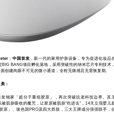
ster
：
中国首发
，新一代的家用护肤设备，专为促进化妆品
BIG BANG项目孵化落地，采用突破性的纳米芯片专利技术
表面创建肉眼不可见的微小通道，全程无痛感且无需恢复期。
之美：
首发独家「超分子重组胶原」，再次突破抗老科技边界。其
以被肌肤吸收的魔咒，让胶原被肌肤“吃进去”，14天立现婴儿
胶原」、玻色因PRO及四大胜肽，三大王牌成分强强联手，