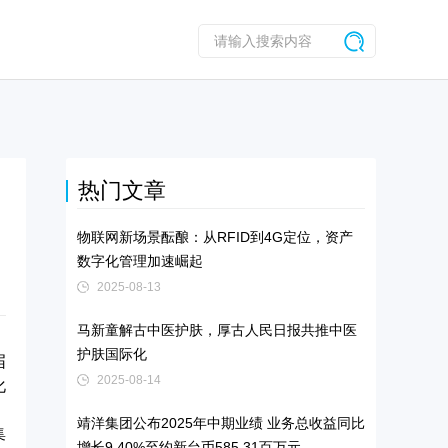
热门文章
物联网新场景酝酿：从RFID到4G定位，资产
数字化管理加速崛起
2025-08-13
马新童解古中医护肤，厚古人民日报共推中医
护肤国际化
届
2025-08-14
化
。
靖洋集团公布2025年中期业绩 业务总收益同比
集
增长9.40%至约新台币585.31百万元